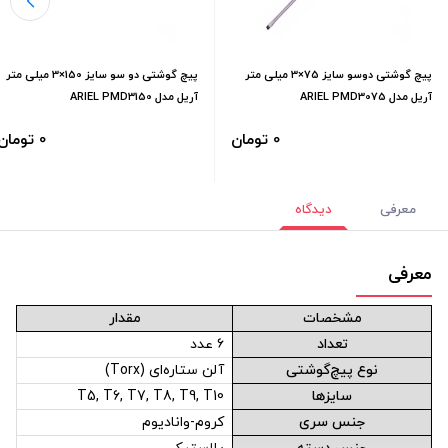
پیچ گوشتی دوسو سایز 75×3 میلی متر
پیچ گوشتی دو سو سایز 150×3 میلی متر
آریل مدل ARIEL PMD3075
آریل مدل ARIEL PMD3150
0 تومان
0 تومان
معرفی
دیدگاه
معرفی
مشخصات
مقدار
تعداد
۶ عدد
نوع پیچ‌گوشتی
آلن ستاره‌ای (Torx)
سایزها
T5, T6, T7, T8, T9, T10
جنس سری
کروم-وانادیوم