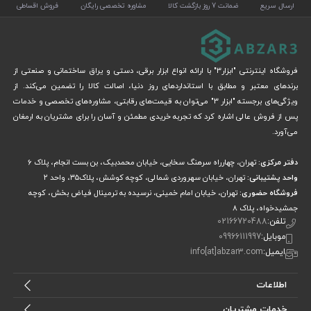
ارسال سریع
ضمانت 7 روز بازگشت کالا
مشاوره تخصصی رایگان
فروش اقساطی
فروشگاه اینترنتی "ابزار3" با ارائه انواع ابزار برقی، دستی و یراق ساختمانی و صنعتی از
برندهای معتبر و مطابق با استانداردهای روز دنیا، اصالت کالا را تضمین می‌کند. از
ویژگی‌های برجسته "ابزار 3" می‌توان به قیمت‌های رقابتی، مشاوره‌های تخصصی و خدمات
پس از فروش عالی اشاره کرد که تجربه خریدی مطمئن و آسان را برای مشتریان به ارمغان
می‌آورد.
دفتر مرکزی:
تهران، چهارراه سرهنگ سخایی، خیابان محمدبیک، بن بست انجام، پلاک 6
واحد پشتیبانی:
تهران، خیابان سهروردی شمالی، کوچه کوشش، پلاک۳۵، واحد ۲
فروشگاه حضوری:
تهران، خیابان امام خمینی، نرسیده به ترمینال فیاض بخش، کوچه
جمشیدخواه، پلاک ۸
تلفن:
02166720488
موبایل:
09966111997
ایمیل:
info[at]abzar3.com
اطلاعات
خدمات مشتریان