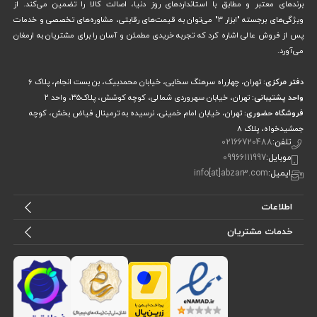
برندهای معتبر و مطابق با استانداردهای روز دنیا، اصالت کالا را تضمین می‌کند. از
مناسب فروشگاه ابزار3 یکی از بهترین گزینه‌هاست. پیچ گوشتی شارژی آروا
ویژگی‌های برجسته "ابزار 3" می‌توان به قیمت‌های رقابتی، مشاوره‌های تخصصی و خدمات
5810 با طراحی زیبا، عملکرد عالی و قیمت مناسب، نیازهای شما را در انجام
پس از فروش عالی اشاره کرد که تجربه خریدی مطمئن و آسان را برای مشتریان به ارمغان
می‌آورد.
پروژه‌های مختلف برآورده خواهد کرد، این پیچ گوشتی شارژی را می‌توانید با
قیمت مناسب از ابزار 3 تهیه کنید.
دفتر مرکزی:
تهران، چهارراه سرهنگ سخایی، خیابان محمدبیک، بن بست انجام، پلاک 6
واحد پشتیبانی:
تهران، خیابان سهروردی شمالی، کوچه کوشش، پلاک۳۵، واحد ۲
فروشگاه حضوری:
تهران، خیابان امام خمینی، نرسیده به ترمینال فیاض بخش، کوچه
جمشیدخواه، پلاک ۸
تلفن:
02166720488
موبایل:
09966111997
ایمیل:
info[at]abzar3.com
اطلاعات
خدمات مشتریان