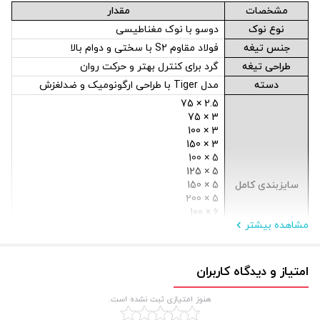
مشخصات
مقدار
نوع نوک
دوسو با نوک مغناطیسی
جنس تیغه
فولاد مقاوم S2 با سختی و دوام بالا
طراحی تیغه
گرد برای کنترل بهتر و حرکت روان
دسته
مدل Tiger با طراحی ارگونومیک و ضدلغزش
2.5 × 75
3 × 75
3 × 100
3 × 150
5 × 100
5 × 125
سایزبندی کامل
5 × 150
5 × 200
6 × 100
مشاهده بیشتر
6 × 125
6 × 150
6 × 200
8 × 200
امتیاز و دیدگاه کاربران
کیفیت ساخت
مطابق استانداردهای ابزارآلات حرفه‌ای
هنوز امتیازی ثبت نشده است.
مزایای کلیدی این مدل بلند