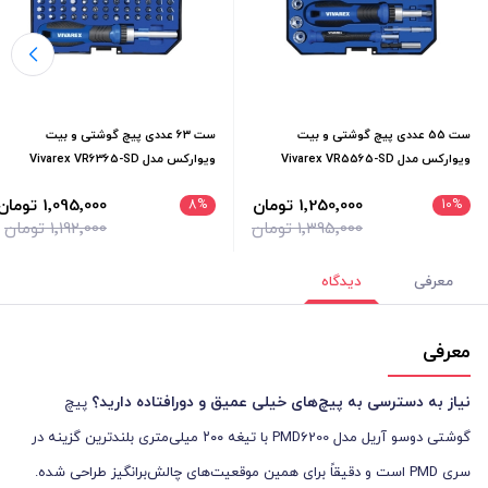
ست 55 عددی پیچ گوشتی و بیت
ست ۶۳ عددی پیچ گوشتی و بیت
ویوارکس مدل Vivarex VR5565-SD
ویوارکس مدل Vivarex VR6365-SD
1٬250٬000 تومان
1٬095٬000 تومان
8
%
10
%
1٬395٬000 تومان
1٬192٬000 تومان
معرفی
دیدگاه
معرفی
نیاز به دسترسی به پیچ‌های خیلی عمیق و دورافتاده دارید؟
پیچ
گوشتی دوسو آریل مدل PMD6200 با تیغه ۲۰۰ میلی‌متری بلندترین گزینه در
سری PMD است و دقیقاً برای همین موقعیت‌های چالش‌برانگیز طراحی شده.