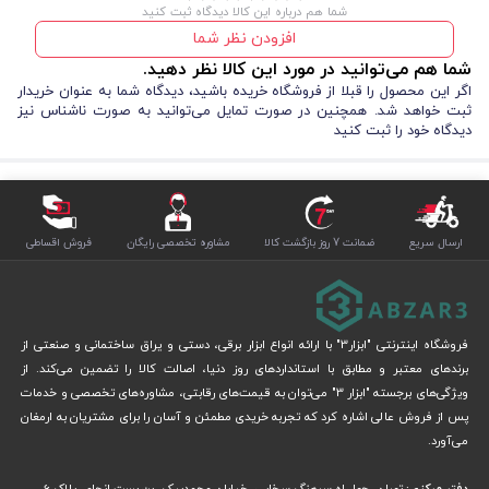
شما هم درباره این کالا دیدگاه ثبت کنید
افزودن نظر شما
طول تیغه ۲۰۰ میلی‌متر:
دسترسی عالی به پیچ‌های داخل موتور،
شما هم می‌توانید در مورد این کالا نظر دهید.
پشت پنل‌ها و فضاهای تنگ عمیق
اگر این محصول را قبلا از فروشگاه خریده باشید، دیدگاه شما به عنوان خریدار
ضخامت ۶ میلی‌متر:
قدرت و استحکام بالا برای اعمال گشتاور
ثبت خواهد شد. همچنین در صورت تمایل می‌توانید به صورت ناشناس نیز
بیشتر بدون خم شدن
دیدگاه خود را ثبت کنید
فولاد S2:
سختی و دوام حرفه‌ای که در استفاده طولانی‌مدت
مقاومت می‌کند
نوک مغناطیسی قوی:
پیچ را حتی در زوایای عمیق و عمودی محکم
نگه می‌دارد
ارسال سریع
ضمانت 7 روز بازگشت کالا
مشاوره تخصصی رایگان
فروش اقساطی
دسته Tiger:
grip عالی و کاهش خستگی دست هنگام کار با طول
بلند
این مدل برای چه کسانی بهترین انتخاب است؟
فروشگاه اینترنتی "ابزار3" با ارائه انواع ابزار برقی، دستی و یراق ساختمانی و صنعتی از
برندهای معتبر و مطابق با استانداردهای روز دنیا، اصالت کالا را تضمین می‌کند. از
تکنسین‌های تأسیسات، تعمیرکاران لوازم خانگی بزرگ، نصابان تجهیزات
ویژگی‌های برجسته "ابزار 3" می‌توان به قیمت‌های رقابتی، مشاوره‌های تخصصی و خدمات
صنعتی، مکانیک‌ها و افرادی که مرتب با پیچ‌های پنهان و عمیق سروکار دارند،
پس از فروش عالی اشاره کرد که تجربه خریدی مطمئن و آسان را برای مشتریان به ارمغان
می‌آورد.
معمولاً این سایز را در جعبه ابزار خود نگه می‌دارند. طول ۲۰۰ میلی‌متر به شما
اجازه می‌دهد بدون باز کردن قطعات اضافی کار کنید.
دفتر مرکزی:
تهران، چهارراه سرهنگ سخایی، خیابان محمدبیک، بن بست انجام، پلاک 6