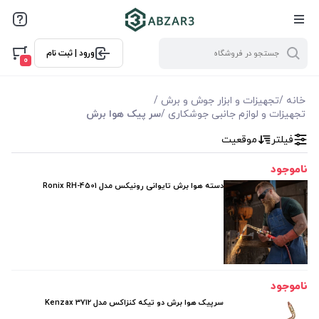
فیلترها
ورود | ثبت نام
فیلتر بر اساس قیمت
0
0
10000
خانه
/
تجهیزات و ابزار جوش و برش
/
تجهیزات و لوازم جانبی جوشکاری
/
سر پیک هوا برش
فیلتر براساس ویژگی ها
فیلتر
موقعیت
ناموجود
فیلترکردن براساس تولید‌کننده
دسته هوا برش تایوانی رونیکس مدل Ronix RH-4501
رونیکس Ronix
کنزاکس Kenzax
ناموجود
سرپیک هوا برش دو تیکه کنزاکس مدل Kenzax 3712