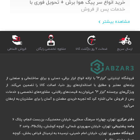
خرید انواع سر پیک هوا برش + تحویل فوری با
خدمات پس از فروش
مشاهده بیشتر
ارسال سریع
ضمانت 7 روز بازگشت کالا
مشاوره تخصصی رایگان
فروش اقساطی
فروشگاه اینترنتی "ابزار3" با ارائه انواع ابزار برقی، دستی و یراق ساختمانی و صنعتی از
برندهای معتبر و مطابق با استانداردهای روز دنیا، اصالت کالا را تضمین می‌کند. از
ویژگی‌های برجسته "ابزار 3" می‌توان به قیمت‌های رقابتی، مشاوره‌های تخصصی و خدمات
پس از فروش عالی اشاره کرد که تجربه خریدی مطمئن و آسان را برای مشتریان به ارمغان
می‌آورد.
دفتر مرکزی:
تهران، چهارراه سرهنگ سخایی، خیابان محمدبیک، بن بست انجام، پلاک 6
واحد پشتیبانی:
تهران، خیابان سهروردی شمالی، کوچه کوشش، پلاک۳۵، واحد ۲
فروشگاه حضوری:
تهران، خیابان امام خمینی، نرسیده به ترمینال فیاض بخش، کوچه