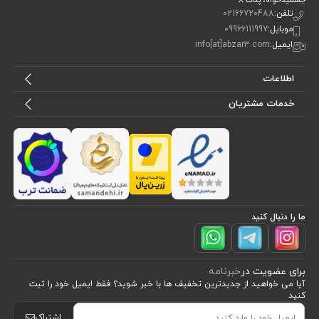
جمشیدخواه، پلاک ۸
تلفن:
02166720488
موبایل:
09966111997
ایمیل:
info[at]abzar3.com
اطلاعات
خدمات مشتریان
ما را دنبال کنید
برای عضویت در
خبرنامه
آیا می خواهید از جدید‌ترین تخفیف‌ ها با‌ خبر شوید؟ فقط ایمیل خود را ثبت
کنید
اشتراک