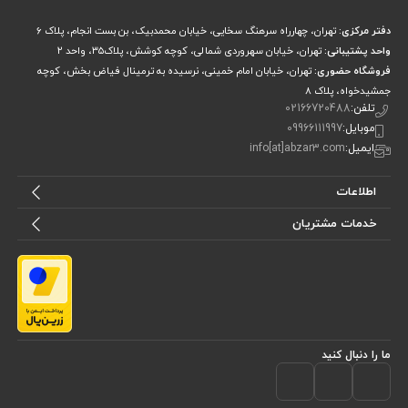
دفتر مرکزی:
تهران، چهارراه سرهنگ سخایی، خیابان محمدبیک، بن بست انجام، پلاک 6
واحد پشتیبانی:
تهران، خیابان سهروردی شمالی، کوچه کوشش، پلاک۳۵، واحد ۲
فروشگاه حضوری:
تهران، خیابان امام خمینی، نرسیده به ترمینال فیاض بخش، کوچه
جمشیدخواه، پلاک ۸
تلفن:
02166720488
موبایل:
09966111997
ایمیل:
info[at]abzar3.com
اطلاعات
خدمات مشتریان
ما را دنبال کنید