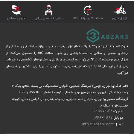
ارسال سریع
ضمانت 7 روز بازگشت کالا
مشاوره تخصصی رایگان
فروش اقساطی
فروشگاه اینترنتی "ابزار3" با ارائه انواع ابزار برقی، دستی و یراق ساختمانی و صنعتی از
برندهای معتبر و مطابق با استانداردهای روز دنیا، اصالت کالا را تضمین می‌کند. از
ویژگی‌های برجسته "ابزار 3" می‌توان به قیمت‌های رقابتی، مشاوره‌های تخصصی و خدمات
پس از فروش عالی اشاره کرد که تجربه خریدی مطمئن و آسان را برای مشتریان به ارمغان
می‌آورد.
دفتر مرکزی:
تهران، چهارراه سرهنگ سخایی، خیابان محمدبیک، بن بست انجام، پلاک 6
واحد پشتیبانی:
تهران، خیابان سهروردی شمالی، کوچه کوشش، پلاک۳۵، واحد ۲
فروشگاه حضوری:
تهران، خیابان امام خمینی، نرسیده به ترمینال فیاض بخش، کوچه
جمشیدخواه، پلاک ۸
تلفن:
02166720488
موبایل:
09966111997
ایمیل:
info[at]abzar3.com