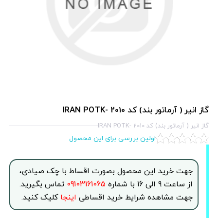
گاز انير ( آرماتور بند) كد 2010 -IRAN POTK
گاز انير ( آرماتور بند) كد 2010 -IRAN POTK
اولین بررسی برای این محصول
جهت خرید این محصول بصورت اقساط با چک صیادی،
از ساعت 9 الی 16 با شماره
09103161065
تماس بگیرید.
جهت مشاهده شرایط خرید اقساطی
اینجا
کلیک کنید.