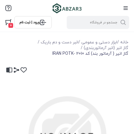
ورود | ثبت نام
0
خانه
/
ابزار دستی و عمومی
/
انبر دست و دم باریک
/
گاز انبر (انبر آرماتوربندی)
/
گاز انير ( آرماتور بند) كد 2010 -IRAN POTK