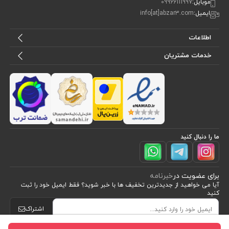
موبایل:
09966111997
ایمیل:
info[at]abzar3.com
اطلاعات
خدمات مشتریان
ما را دنبال کنید
برای عضویت در
خبرنامه
آیا می خواهید از جدید‌ترین تخفیف‌ ها با‌ خبر شوید؟ فقط ایمیل خود را ثبت
کنید
اشتراک