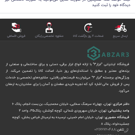
دیدگاه خود را ثبت کنید
ارسال سریع
ضمانت 7 روز بازگشت کالا
مشاوره تخصصی رایگان
فروش اقساطی
فروشگاه اینترنتی "ابزار3" با ارائه انواع ابزار برقی، دستی و یراق ساختمانی و صنعتی از
برندهای معتبر و مطابق با استانداردهای روز دنیا، اصالت کالا را تضمین می‌کند. از
ویژگی‌های برجسته "ابزار 3" می‌توان به قیمت‌های رقابتی، مشاوره‌های تخصصی و خدمات
پس از فروش عالی اشاره کرد که تجربه خریدی مطمئن و آسان را برای مشتریان به ارمغان
می‌آورد.
دفتر مرکزی:
تهران، چهارراه سرهنگ سخایی، خیابان محمدبیک، بن بست انجام، پلاک 6
واحد پشتیبانی:
تهران، خیابان سهروردی شمالی، کوچه کوشش، پلاک۳۵، واحد ۲
فروشگاه حضوری:
تهران، خیابان امام خمینی، نرسیده به ترمینال فیاض بخش، کوچه
جمشیدخواه، پلاک ۸
تلفن:
02166720488