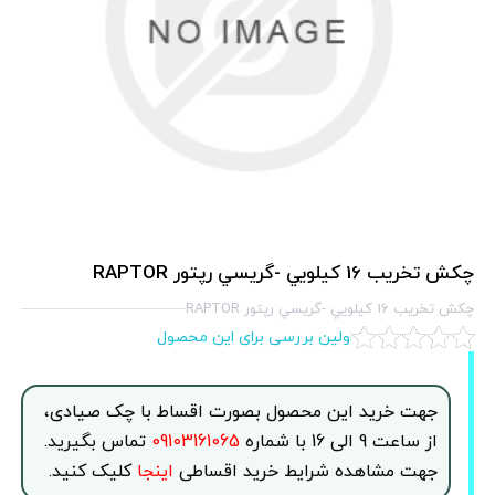
چكش تخريب 16 كيلويي -گريسي رپتور RAPTOR
چكش تخريب 16 كيلويي -گريسي رپتور RAPTOR
اولین بررسی برای این محصول
جهت خرید این محصول بصورت اقساط با چک صیادی،
از ساعت 9 الی 16 با شماره
09103161065
تماس بگیرید.
جهت مشاهده شرایط خرید اقساطی
اینجا
کلیک کنید.