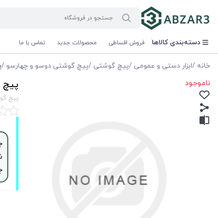
دسته‌بندی کالاها
فروش اقساطی
محصولات جدید
تماس با ما
خانه
/
ابزار دستی و عمومی
/
پیچ گوشتی
/
پیچ گوشتی دوسو و چهارسو
/
پي
ناموجود
پيچ گوشتي 2 سو 175*8
پيچ گوشتي 2 سو 175*8 دسته -دو
ش
ج