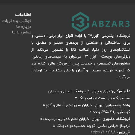
اطلاعات
قوانین و مقررات
درباره ما
تماس با ما
فروشگاه اینترنتی "ابزار3" با ارائه انواع ابزار برقی، دستی و
یراق ساختمانی و صنعتی از برندهای معتبر و مطابق با
استانداردهای روز دنیا، اصالت کالا را تضمین می‌کند. از
ویژگی‌های برجسته "ابزار 3" می‌توان به قیمت‌های رقابتی،
مشاوره‌های تخصصی و خدمات پس از فروش عالی اشاره کرد
که تجربه خریدی مطمئن و آسان را برای مشتریان به ارمغان
می‌آورد.
دفتر مرکزی:
تهران، چهارراه سرهنگ سخایی، خیابان
محمدبیک، بن بست انجام، پلاک 6
واحد پشتیبانی:
تهران، خیابان سهروردی شمالی، کوچه
کوشش، پلاک۳۵، واحد ۲
فروشگاه حضوری:
تهران، خیابان امام خمینی، نرسیده به
ترمینال فیاض بخش، کوچه جمشیدخواه، پلاک ۸
تلفن:
02166720488