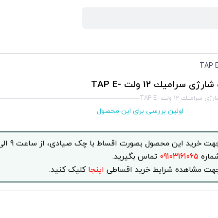
ارژی سراميك 12 ولت -TAP E
 سراميك 12 ولت -TAP E
اولین بررسی برای این محصول
ماره
09103161065
تماس بگیرید.
هت مشاهده شرایط خرید اقساطی
اینجا
کلیک کنید.