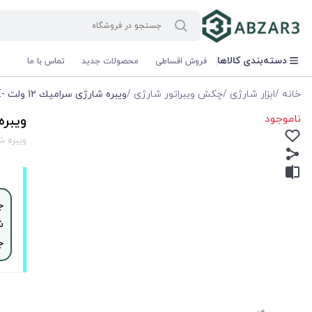
دسته‌بندی کالاها
فروش اقساطی
محصولات جدید
تماس با ما
خانه
/
ابزار شارژی
/
چکش ویبراتور شارژی
/
ويبره شارژی سراميك 12 ولت -TAP E
ناموجود
ويبره ش
ويبره شارژی
ش
ج