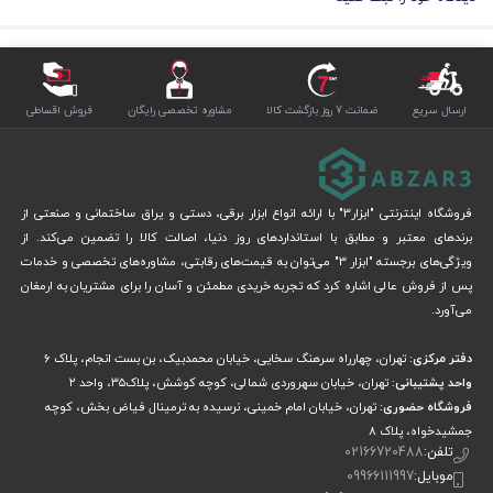
ارسال سریع
ضمانت 7 روز بازگشت کالا
مشاوره تخصصی رایگان
فروش اقساطی
فروشگاه اینترنتی "ابزار3" با ارائه انواع ابزار برقی، دستی و یراق ساختمانی و صنعتی از
برندهای معتبر و مطابق با استانداردهای روز دنیا، اصالت کالا را تضمین می‌کند. از
ویژگی‌های برجسته "ابزار 3" می‌توان به قیمت‌های رقابتی، مشاوره‌های تخصصی و خدمات
پس از فروش عالی اشاره کرد که تجربه خریدی مطمئن و آسان را برای مشتریان به ارمغان
می‌آورد.
دفتر مرکزی:
تهران، چهارراه سرهنگ سخایی، خیابان محمدبیک، بن بست انجام، پلاک 6
واحد پشتیبانی:
تهران، خیابان سهروردی شمالی، کوچه کوشش، پلاک۳۵، واحد ۲
فروشگاه حضوری:
تهران، خیابان امام خمینی، نرسیده به ترمینال فیاض بخش، کوچه
جمشیدخواه، پلاک ۸
تلفن:
02166720488
موبایل:
09966111997