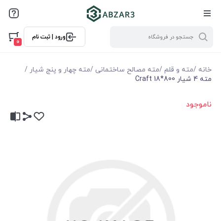
ورود | ثبت نام
0
خانه
/
مته و قلم
/
مته مصالح ساختمانی
/
مته چهار و پنج شیار
/
مته 4 شيار 800*18 Craft
ناموجود