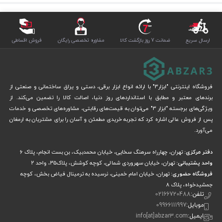
ارسال سریع
ضمانت 7 روز بازگشت کالا
مشاوره تخصصی رایگان
فروش اقساطی
فروشگاه اینترنتی "ابزار3" با ارائه انواع ابزار برقی، دستی و یراق ساختمانی و صنعتی از
برندهای معتبر و مطابق با استانداردهای روز دنیا، اصالت کالا را تضمین می‌کند. از
ویژگی‌های برجسته "ابزار 3" می‌توان به قیمت‌های رقابتی، مشاوره‌های تخصصی و خدمات
پس از فروش عالی اشاره کرد که تجربه خریدی مطمئن و آسان را برای مشتریان به ارمغان
می‌آورد.
دفتر مرکزی:
تهران، چهارراه سرهنگ سخایی، خیابان محمدبیک، بن بست انجام، پلاک 6
واحد پشتیبانی:
تهران، خیابان سهروردی شمالی، کوچه کوشش، پلاک۳۵، واحد ۲
فروشگاه حضوری:
تهران، خیابان امام خمینی، نرسیده به ترمینال فیاض بخش، کوچه
جمشیدخواه، پلاک ۸
تلفن:
02166720488
موبایل:
09966111997
ایمیل:
info[at]abzar3.com