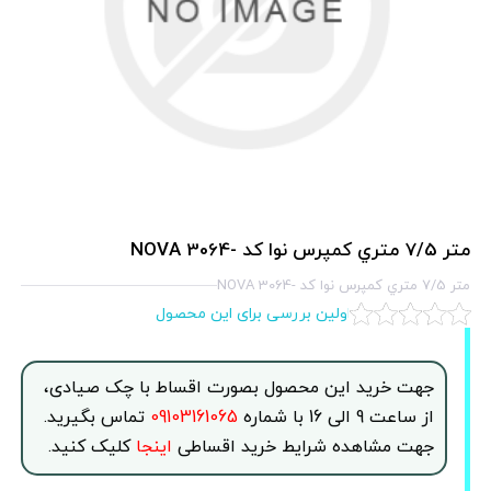
متر 7/5 متري كمپرس نوا كد -3064 NOVA
متر 7/5 متري كمپرس نوا كد -3064 NOVA
اولین بررسی برای این محصول
جهت خرید این محصول بصورت اقساط با چک صیادی،
از ساعت 9 الی 16 با شماره
09103161065
تماس بگیرید.
جهت مشاهده شرایط خرید اقساطی
اینجا
کلیک کنید.