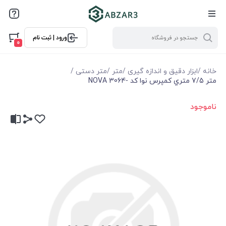
ورود | ثبت نام
0
خانه
/
ابزار دقیق و اندازه گیری
/
متر
/
متر دستی
/
متر 7/5 متري كمپرس نوا كد -3064 NOVA
ناموجود