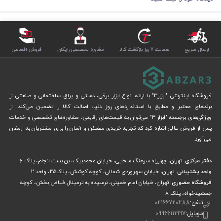
ارسال سریع
ضمانت 7 روز بازگشت کالا
مشاوره تخصصی رایگان
فروش اقساطی
فروشگاه اینترنتی "ابزار3" با ارائه انواع ابزار برقی، دستی و یراق ساختمانی و صنعتی از
برندهای معتبر و مطابق با استانداردهای روز دنیا، اصالت کالا را تضمین می‌کند. از
ویژگی‌های برجسته "ابزار 3" می‌توان به قیمت‌های رقابتی، مشاوره‌های تخصصی و خدمات
پس از فروش عالی اشاره کرد که تجربه خریدی مطمئن و آسان را برای مشتریان به ارمغان
می‌آورد.
دفتر مرکزی:
تهران، چهارراه سرهنگ سخایی، خیابان محمدبیک، بن بست انجام، پلاک 6
واحد پشتیبانی:
تهران، خیابان سهروردی شمالی، کوچه کوشش، پلاک۳۵، واحد ۲
فروشگاه حضوری:
تهران، خیابان امام خمینی، نرسیده به ترمینال فیاض بخش، کوچه
جمشیدخواه، پلاک ۸
تلفن:
02166720488
موبایل:
09966111997