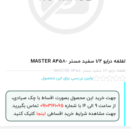
لغلغه درايو 1/2 سفيد مستر -MASTER A458
لغلغه درايو 1/2 سفيد مستر -MASTER A458
اولین بررسی برای این محصول
جهت خرید این محصول بصورت اقساط با چک صیادی،
از ساعت 9 الی 16 با شماره
09103161065
تماس بگیرید.
جهت مشاهده شرایط خرید اقساطی
اینجا
کلیک کنید.