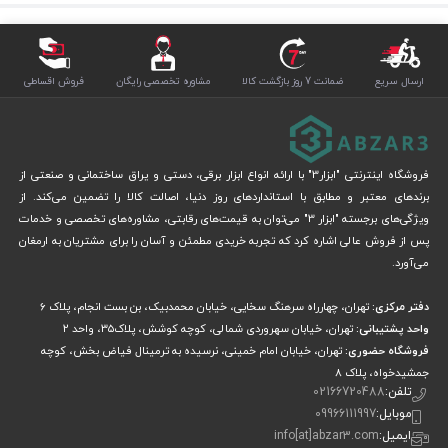
ارسال سریع
ضمانت 7 روز بازگشت کالا
مشاوره تخصصی رایگان
فروش اقساطی
فروشگاه اینترنتی "ابزار3" با ارائه انواع ابزار برقی، دستی و یراق ساختمانی و صنعتی از
برندهای معتبر و مطابق با استانداردهای روز دنیا، اصالت کالا را تضمین می‌کند. از
ویژگی‌های برجسته "ابزار 3" می‌توان به قیمت‌های رقابتی، مشاوره‌های تخصصی و خدمات
پس از فروش عالی اشاره کرد که تجربه خریدی مطمئن و آسان را برای مشتریان به ارمغان
می‌آورد.
دفتر مرکزی:
تهران، چهارراه سرهنگ سخایی، خیابان محمدبیک، بن بست انجام، پلاک 6
واحد پشتیبانی:
تهران، خیابان سهروردی شمالی، کوچه کوشش، پلاک۳۵، واحد ۲
فروشگاه حضوری:
تهران، خیابان امام خمینی، نرسیده به ترمینال فیاض بخش، کوچه
جمشیدخواه، پلاک ۸
تلفن:
02166720488
موبایل:
09966111997
ایمیل:
info[at]abzar3.com