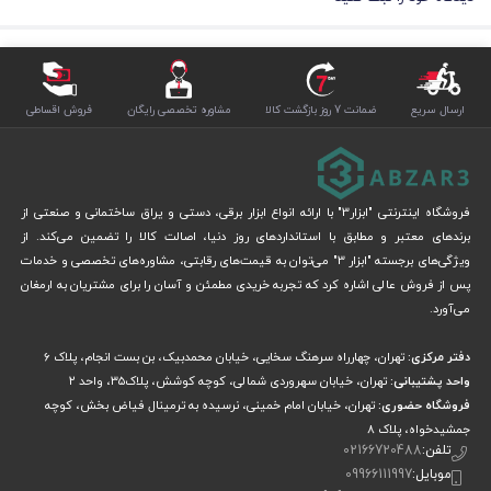
ارسال سریع
ضمانت 7 روز بازگشت کالا
مشاوره تخصصی رایگان
فروش اقساطی
فروشگاه اینترنتی "ابزار3" با ارائه انواع ابزار برقی، دستی و یراق ساختمانی و صنعتی از
برندهای معتبر و مطابق با استانداردهای روز دنیا، اصالت کالا را تضمین می‌کند. از
ویژگی‌های برجسته "ابزار 3" می‌توان به قیمت‌های رقابتی، مشاوره‌های تخصصی و خدمات
پس از فروش عالی اشاره کرد که تجربه خریدی مطمئن و آسان را برای مشتریان به ارمغان
می‌آورد.
دفتر مرکزی:
تهران، چهارراه سرهنگ سخایی، خیابان محمدبیک، بن بست انجام، پلاک 6
واحد پشتیبانی:
تهران، خیابان سهروردی شمالی، کوچه کوشش، پلاک۳۵، واحد ۲
فروشگاه حضوری:
تهران، خیابان امام خمینی، نرسیده به ترمینال فیاض بخش، کوچه
جمشیدخواه، پلاک ۸
تلفن:
02166720488
موبایل:
09966111997