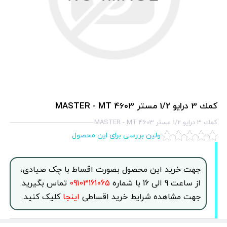
كمك 3 درايو 1/2 مستر MASTER - MT 4603
كمك 3 درايو 1/2 مستر MASTER - MT 4603
اولین بررسی برای این محصول
جهت خرید این محصول بصورت اقساط با چک صیادی،
از ساعت 9 الی 16 با شماره
09103161065
تماس بگیرید.
جهت مشاهده شرایط خرید اقساطی
اینجا
کلیک کنید.