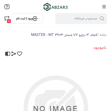
ورود | ثبت نام
0
خانه
/
كمك 3 درايو 1/2 مستر MASTER - MT 4603
ناموجود