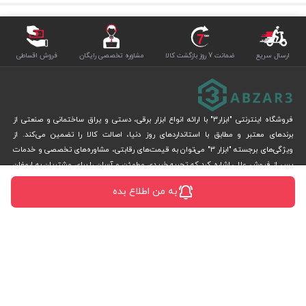
ارسال سریع
ضمانت 7 روز بازگشت کالا
مشاوره تخصصی رایگان
فروش اقساطی
فروشگاه اینترنتی "ابزار3" با ارائه انواع ابزار برقی، دستی و یراق ساختمانی و صنعتی از
برندهای معتبر و مطابق با استانداردهای روز دنیا، اصالت کالا را تضمین می‌کند. از
ویژگی‌های برجسته "ابزار 3" می‌توان به قیمت‌های رقابتی، مشاوره‌های تخصصی و خدمات
پس از فروش عالی اشاره کرد که تجربه خریدی مطمئن و آسان را برای مشتریان به ارمغان
می‌آورد.
به من اطلاع بده
دفتر مرکزی:
تهران، چهارراه سرهنگ سخایی، خیابان محمدبیک، بن بست انجام، پلاک 6
واحد پشتیبانی:
تهران، خیابان سهروردی شمالی، کوچه کوشش، پلاک۳۵، واحد ۲
فروشگاه حضوری:
تهران، خیابان امام خمینی، نرسیده به ترمینال فیاض بخش، کوچه
جمشیدخواه، پلاک ۸
تلفن:
02166720488
موبایل:
09966111997
ایمیل:
info[at]abzar3.com