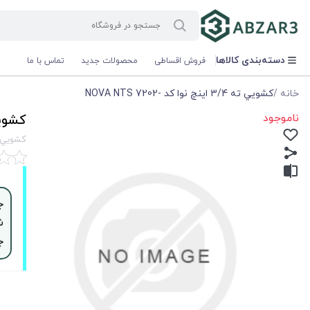
دسته‌بندی کالاها
فروش اقساطی
محصولات جدید
تماس با ما
خانه
/
كشويي ته 3/4 اينچ نوا كد -NOVA NTS 7202
ناموجود
كشويي ته 3/4 اينچ
كشويي ته 3/4 اينچ نوا كد 
ش
ج