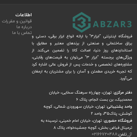
اطلاعات
قوانین و مقررات
درباره ما
تماس با ما
فروشگاه اینترنتی "ابزار3" با ارائه انواع ابزار برقی، دستی و
یراق ساختمانی و صنعتی از برندهای معتبر و مطابق با
استانداردهای روز دنیا، اصالت کالا را تضمین می‌کند. از
ویژگی‌های برجسته "ابزار 3" می‌توان به قیمت‌های رقابتی،
مشاوره‌های تخصصی و خدمات پس از فروش عالی اشاره کرد
که تجربه خریدی مطمئن و آسان را برای مشتریان به ارمغان
می‌آورد.
دفتر مرکزی:
تهران، چهارراه سرهنگ سخایی، خیابان
محمدبیک، بن بست انجام، پلاک 6
واحد پشتیبانی:
تهران، خیابان سهروردی شمالی، کوچه
کوشش، پلاک۳۵، واحد ۲
فروشگاه حضوری:
تهران، خیابان امام خمینی، نرسیده به
ترمینال فیاض بخش، کوچه جمشیدخواه، پلاک ۸
تلفن:
02166720488