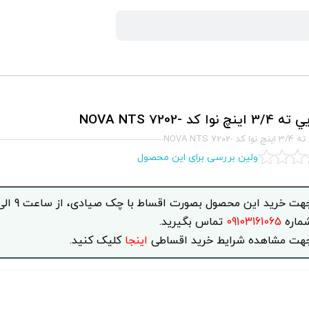
 نوا كد -NOVA NTS 7202
-NOVA NTS 7202
اولین بررسی برای این محصول
ماره
09103161065
تماس بگیرید.
هت مشاهده شرایط خرید اقساطی
اینجا
کلیک کنید.