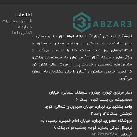
اطلاعات
قوانین و مقررات
درباره ما
تماس با ما
فروشگاه اینترنتی "ابزار3" با ارائه انواع ابزار برقی، دستی و
یراق ساختمانی و صنعتی از برندهای معتبر و مطابق با
استانداردهای روز دنیا، اصالت کالا را تضمین می‌کند. از
ویژگی‌های برجسته "ابزار 3" می‌توان به قیمت‌های رقابتی،
مشاوره‌های تخصصی و خدمات پس از فروش عالی اشاره کرد
که تجربه خریدی مطمئن و آسان را برای مشتریان به ارمغان
می‌آورد.
دفتر مرکزی:
تهران، چهارراه سرهنگ سخایی، خیابان
محمدبیک، بن بست انجام، پلاک 6
واحد پشتیبانی:
تهران، خیابان سهروردی شمالی، کوچه
کوشش، پلاک۳۵، واحد ۲
فروشگاه حضوری:
تهران، خیابان امام خمینی، نرسیده به
ترمینال فیاض بخش، کوچه جمشیدخواه، پلاک ۸
تلفن:
02166720488