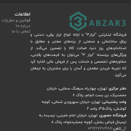
اطلاعات
قوانین و مقررات
درباره ما
تماس با ما
فروشگاه اینترنتی "ابزار3" با ارائه انواع ابزار برقی، دستی و
یراق ساختمانی و صنعتی از برندهای معتبر و مطابق با
استانداردهای روز دنیا، اصالت کالا را تضمین می‌کند. از
ویژگی‌های برجسته "ابزار 3" می‌توان به قیمت‌های رقابتی،
مشاوره‌های تخصصی و خدمات پس از فروش عالی اشاره کرد
که تجربه خریدی مطمئن و آسان را برای مشتریان به ارمغان
می‌آورد.
دفتر مرکزی:
تهران، چهارراه سرهنگ سخایی، خیابان
محمدبیک، بن بست انجام، پلاک 6
واحد پشتیبانی:
تهران، خیابان سهروردی شمالی، کوچه
کوشش، پلاک۳۵، واحد ۲
فروشگاه حضوری:
تهران، خیابان امام خمینی، نرسیده به
ترمینال فیاض بخش، کوچه جمشیدخواه، پلاک ۸
تلفن:
02166720488