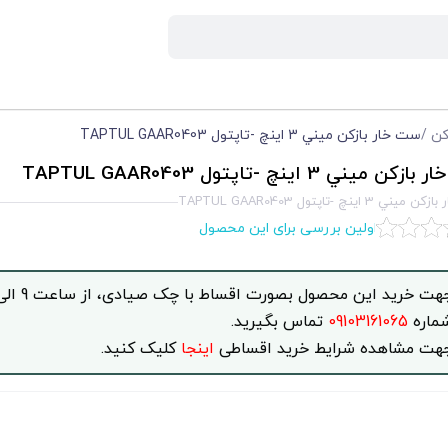
کن
/
ست خار بازكن ميني 3 اينچ -تاپتول TAPTUL GAAR0403
 ميني 3 اينچ -تاپتول TAPTUL GAAR0403
 3 اينچ -تاپتول TAPTUL GAAR0403
اولین بررسی برای این محصول
ماره
09103161065
تماس بگیرید.
هت مشاهده شرایط خرید اقساطی
اینجا
کلیک کنید.