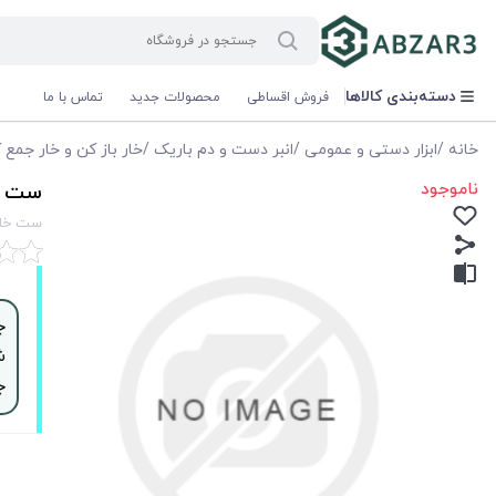
دسته‌بندی کالاها
فروش اقساطی
محصولات جدید
تماس با ما
خانه
/
ابزار دستی و عمومی
/
انبر دست و دم باریک
/
خار باز کن و خار جمع 
ناموجود
ست خار بازكن
ست خار بازكن ميني
ش
ج