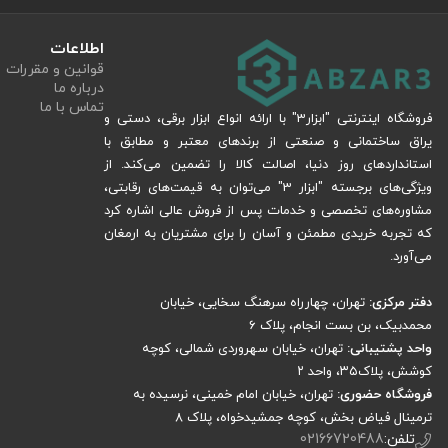
اطلاعات
قوانین و مقررات
درباره ما
تماس با ما
فروشگاه اینترنتی "ابزار3" با ارائه انواع ابزار برقی، دستی و
یراق ساختمانی و صنعتی از برندهای معتبر و مطابق با
استانداردهای روز دنیا، اصالت کالا را تضمین می‌کند. از
ویژگی‌های برجسته "ابزار 3" می‌توان به قیمت‌های رقابتی،
مشاوره‌های تخصصی و خدمات پس از فروش عالی اشاره کرد
که تجربه خریدی مطمئن و آسان را برای مشتریان به ارمغان
می‌آورد.
دفتر مرکزی:
تهران، چهارراه سرهنگ سخایی، خیابان
محمدبیک، بن بست انجام، پلاک 6
واحد پشتیبانی:
تهران، خیابان سهروردی شمالی، کوچه
کوشش، پلاک۳۵، واحد ۲
فروشگاه حضوری:
تهران، خیابان امام خمینی، نرسیده به
ترمینال فیاض بخش، کوچه جمشیدخواه، پلاک ۸
تلفن:
02166720488