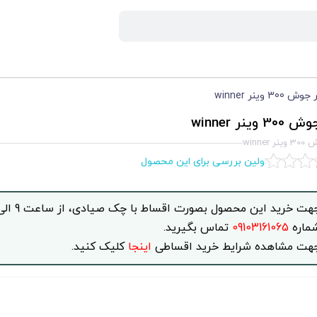
وش 300 وينر winner
3 وينر winner
 winner
اولین بررسی برای این محصول
ماره
09103161065
تماس بگیرید.
هت مشاهده شرایط خرید اقساطی
اینجا
کلیک کنید.