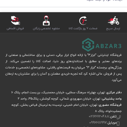
ارسال سریع
ضمانت 7 روز بازگشت کالا
مشاوره تخصصی رایگان
فروش اقساطی
فروشگاه اینترنتی "ابزار3" با ارائه انواع ابزار برقی، دستی و یراق ساختمانی و صنعتی از
برندهای معتبر و مطابق با استانداردهای روز دنیا، اصالت کالا را تضمین می‌کند. از
ویژگی‌های برجسته "ابزار 3" می‌توان به قیمت‌های رقابتی، مشاوره‌های تخصصی و خدمات
پس از فروش عالی اشاره کرد که تجربه خریدی مطمئن و آسان را برای مشتریان به ارمغان
می‌آورد.
دفتر مرکزی:
تهران، چهارراه سرهنگ سخایی، خیابان محمدبیک، بن بست انجام، پلاک 6
واحد پشتیبانی:
تهران، خیابان سهروردی شمالی، کوچه کوشش، پلاک۳۵، واحد ۲
فروشگاه حضوری:
تهران، خیابان امام خمینی، نرسیده به ترمینال فیاض بخش، کوچه
جمشیدخواه، پلاک ۸
تلفن:
02166720488
موبایل:
09966111997