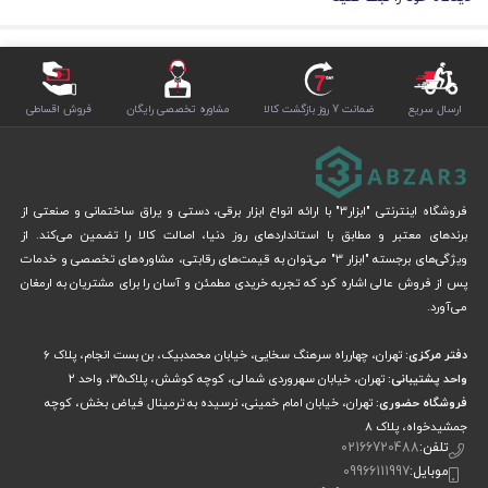
ارسال سریع
ضمانت 7 روز بازگشت کالا
مشاوره تخصصی رایگان
فروش اقساطی
فروشگاه اینترنتی "ابزار3" با ارائه انواع ابزار برقی، دستی و یراق ساختمانی و صنعتی از
برندهای معتبر و مطابق با استانداردهای روز دنیا، اصالت کالا را تضمین می‌کند. از
ویژگی‌های برجسته "ابزار 3" می‌توان به قیمت‌های رقابتی، مشاوره‌های تخصصی و خدمات
پس از فروش عالی اشاره کرد که تجربه خریدی مطمئن و آسان را برای مشتریان به ارمغان
می‌آورد.
دفتر مرکزی:
تهران، چهارراه سرهنگ سخایی، خیابان محمدبیک، بن بست انجام، پلاک 6
واحد پشتیبانی:
تهران، خیابان سهروردی شمالی، کوچه کوشش، پلاک۳۵، واحد ۲
فروشگاه حضوری:
تهران، خیابان امام خمینی، نرسیده به ترمینال فیاض بخش، کوچه
جمشیدخواه، پلاک ۸
تلفن:
02166720488
موبایل:
09966111997