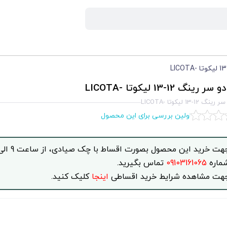
 رينگ 12-13 ليكوتا -LICOTA
 12-13 ليكوتا -LICOTA
اولین بررسی برای این محصول
ماره
09103161065
تماس بگیرید.
هت مشاهده شرایط خرید اقساطی
اینجا
کلیک کنید.