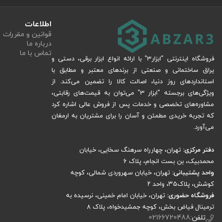
اطلاعات
قوانین و مقررات
درباره ما
تماس با ما
فروشگاه اینترنتی "ابزار3" با ارائه انواع ابزار برقی، دستی و
یراق ساختمانی و صنعتی از برندهای معتبر و مطابق با
استانداردهای روز دنیا، اصالت کالا را تضمین می‌کند. از
ویژگی‌های برجسته "ابزار 3" می‌توان به قیمت‌های رقابتی،
مشاوره‌های تخصصی و خدمات پس از فروش عالی اشاره کرد
که تجربه خریدی مطمئن و آسان را برای مشتریان به ارمغان
می‌آورد.
دفتر مرکزی:
تهران، چهارراه سرهنگ سخایی، خیابان
محمدبیک، بن بست انجام، پلاک 6
واحد پشتیبانی:
تهران، خیابان سهروردی شمالی، کوچه
کوشش، پلاک۳۵، واحد ۲
فروشگاه حضوری:
تهران، خیابان امام خمینی، نرسیده به
ترمینال فیاض بخش، کوچه جمشیدخواه، پلاک ۸
تلفن:
02166720488