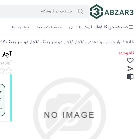
دسته‌بندی کالاها
فروش اقساطی
محصولات جدید
تماس با ما
خانه
/
ابزار دستی و عمومی
/
آچار
/
آچار دو سر رینگ
/
آچار دو سر رينگ 12-13 ليكوتا -LICOTA
ناموجود
آچار دو سر
آچار دو سر رينگ
ش
ج