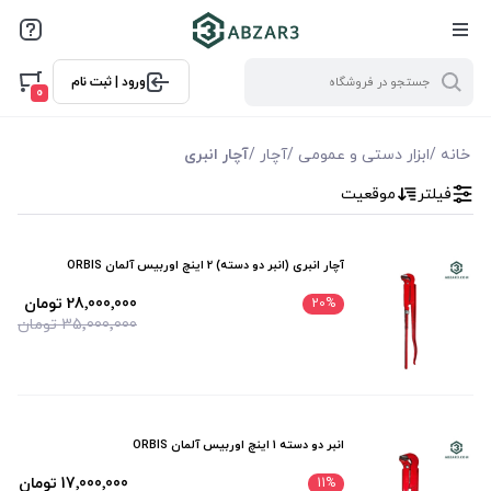
فیلترها
ورود | ثبت نام
فیلتر بر اساس قیمت
0
17000000
28000000
خانه
/
ابزار دستی و عمومی
/
آچار
/
آچار انبری
فیلتر
موقعیت
آچار انبری (انبر دو دسته) 2 اینچ اوربیس آلمان ORBIS
28٬000٬000 تومان
20
%
35٬000٬000 تومان
انبر دو دسته 1 اینچ اوربیس آلمان ORBIS
17٬000٬000 تومان
11
%