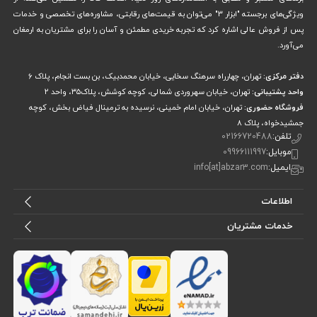
ویژگی‌های برجسته "ابزار 3" می‌توان به قیمت‌های رقابتی، مشاوره‌های تخصصی و خدمات
پس از فروش عالی اشاره کرد که تجربه خریدی مطمئن و آسان را برای مشتریان به ارمغان
می‌آورد.
دفتر مرکزی:
تهران، چهارراه سرهنگ سخایی، خیابان محمدبیک، بن بست انجام، پلاک 6
واحد پشتیبانی:
تهران، خیابان سهروردی شمالی، کوچه کوشش، پلاک۳۵، واحد ۲
فروشگاه حضوری:
تهران، خیابان امام خمینی، نرسیده به ترمینال فیاض بخش، کوچه
جمشیدخواه، پلاک ۸
تلفن:
02166720488
موبایل:
09966111997
ایمیل:
info[at]abzar3.com
اطلاعات
خدمات مشتریان